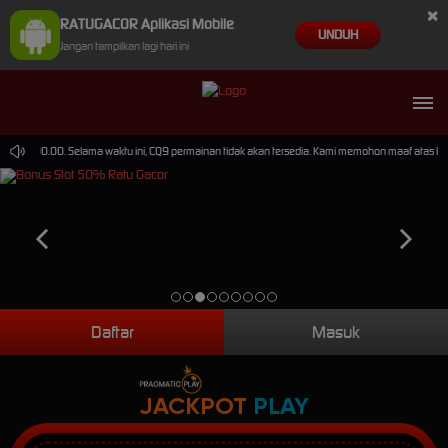
×
RATUGACOR Aplikasi Mobile
UNDUH
Jangan tampilkan lagi hari ini
i 15.00.00. Selama waktu ini, CQ9 permainan tidak akan tersedia. Kami memohon maaf atas ke
Daftar
Masuk
JACKPOT
PLAY