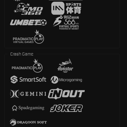
Crash Game