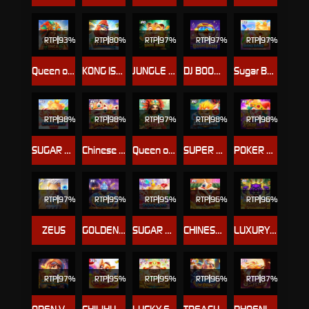
RTP
93%
RTP
80%
RTP
97%
RTP
97%
RTP
97%
Queen of Inca 2
KONG ISLAND
JUNGLE BANG BANG
DJ BOOM BOOM
Sugar Bang Bang 2
RTP
98%
RTP
98%
RTP
97%
RTP
98%
RTP
98%
SUGAR BANG BANG PLUS
Chinese New Year Moreways
Queen of Inca
SUPER ELEMENTS
POKER WIN 2
RTP
97%
RTP
95%
RTP
95%
RTP
96%
RTP
96%
ZEUS
GOLDEN GENIE
SUGAR BANG BANG
CHINESE NEW YEAR
LUXURY GOLDEN PANTHER
RTP
97%
RTP
95%
RTP
95%
RTP
96%
RTP
87%