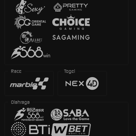
Race
Togel
Olahraga