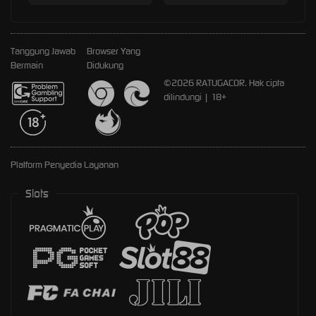
Tanggung Jawab
Browser Yang
Bermain
Didukung
©2026 RATUGACOR. Hak cipta
dilindungi | 18+
Platform Penyedia Layanan
Slots