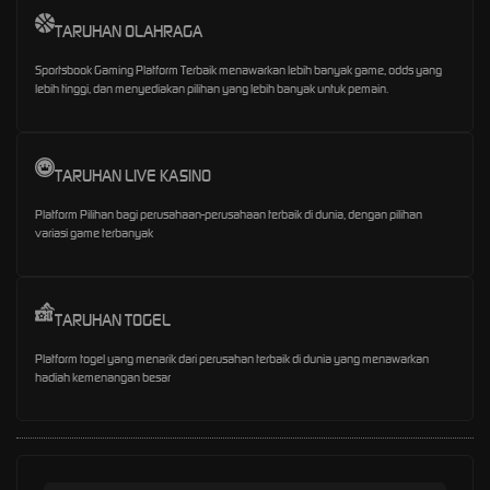
TARUHAN OLAHRAGA
Sportsbook Gaming Platform Terbaik menawarkan lebih banyak game, odds yang
lebih tinggi, dan menyediakan pilihan yang lebih banyak untuk pemain.
TARUHAN LIVE KASINO
Platform Pilihan bagi perusahaan-perusahaan terbaik di dunia, dengan pilihan
variasi game terbanyak
TARUHAN TOGEL
Platform togel yang menarik dari perusahan terbaik di dunia yang menawarkan
hadiah kemenangan besar