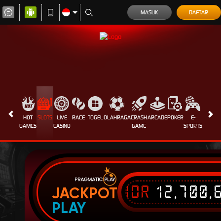
MASUK
DAFTAR
HOT
SLOTS
LIVE
RACE
TOGEL
OLAHRAGA
CRASH
ARCADE
POKER
E-
SABUN
GAMES
CASINO
GAME
SPORTS
AYAM
IDR
12,700,
JACKPOT
PLAY