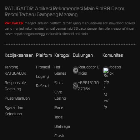
RATUGACOR: Aplikasi Rekomendasi Main Slot88 Gacor
Resmi Terbaru Gampang Menang
RATUGACOR
menjadi sebuah platform terpilih yang menyediakan link download aplikasi
yang menjadi rekomendasi tempat bermain slot88 gacor dengan tampilan responsif ringan
akses cepat dengan menggunakan link alternatif anti blokir.
Kebijaksanaan
Platform
Kategori
Dukungan
Komunitas
Tentang
Promosi
Hot
Ratugacor O
facebo
RATUGACOR
Games
fficial
ok
Loyalty
Responsible
Slots
+62813130
Referral
Gambling
27364
Live
Pusat Bantuan
Casino
Syarat dan
Race
Ketentuan
Togel
Olahraga
Crash