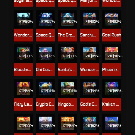
Sugar Strike
Space Quest: Earth
Space Quest: Mars
Mahjong Style
Wonders of Machu Picchu
RTP
90%
RTP
87%
RTP
87%
RTP
85%
RTP
83%
Wonders of Zeus
Space Quest: Neptune
The Great Sorcery
Sanctum Of Savanah
Goal Rush
RTP
93%
RTP
87%
RTP
83%
RTP
89%
RTP
90%
Bloodmoon Amazonia
Oni Cosmic Atlas
Santa's Payday
Wonder of Hanging Garden
Phoenix Slot4D
RTP
84%
RTP
91%
RTP
91%
RTP
94%
RTP
85%
Fiery Lady
Crypto Coin
Kingdom of Luck
God's Gambit : Hades
Kraken Queen
RTP
90%
RTP
83%
RTP
84%
RTP
82%
RTP
89%