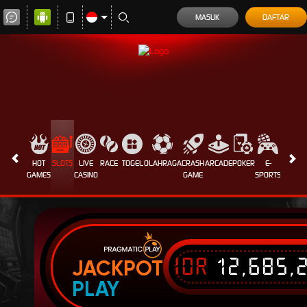
MASUK
DAFTAR
HOT
SLOTS
LIVE
RACE
TOGEL
OLAHRAGA
CRASH
ARCADE
POKER
E-
SABUN
GAMES
CASINO
GAME
SPORTS
AYAM
IDR
12,685,
JACKPOT
PLAY