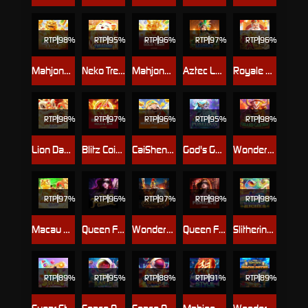
RTP
98%
RTP
95%
RTP
96%
RTP
97%
RTP
96%
Mahjong Gold: Lion
Neko Treasure
Mahjong Gold: Tiger
Aztec Legacy
Royale Ace
RTP
98%
RTP
97%
RTP
96%
RTP
95%
RTP
98%
Lion Dance Slot4D
Blitz Coin: Hold & Win
CaiShen Mega Fortune
God's Gambit: Poseidon
Wonders of Grand Canyon
RTP
97%
RTP
96%
RTP
97%
RTP
98%
RTP
98%
Macau Slot4D
Queen Femida
Wonders of Colosseum
Queen Femida 2
Slithering Riches
RTP
89%
RTP
95%
RTP
88%
RTP
91%
RTP
89%