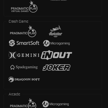
Crash Game
Arcade