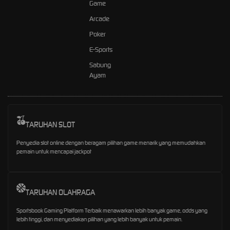
Game
Arcade
Poker
E-Sports
Sabung
Ayam
TARUHAN SLOT
Penyedia slot online dengan beragam pilihan game menarik yang memudahkan
pemain untuk mencapai jackpot
TARUHAN OLAHRAGA
Sportsbook Gaming Platform Terbaik menawarkan lebih banyak game, odds yang
lebih tinggi, dan menyediakan pilihan yang lebih banyak untuk pemain.