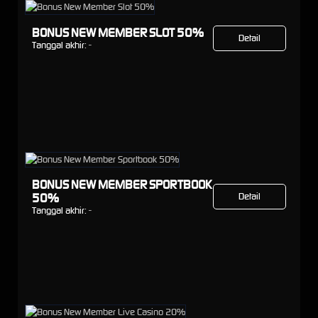
BONUS NEW MEMBER SLOT 50%
Detail
Tanggal akhir:
-
BONUS NEW MEMBER SPORTBOOK
50%
Detail
Tanggal akhir:
-