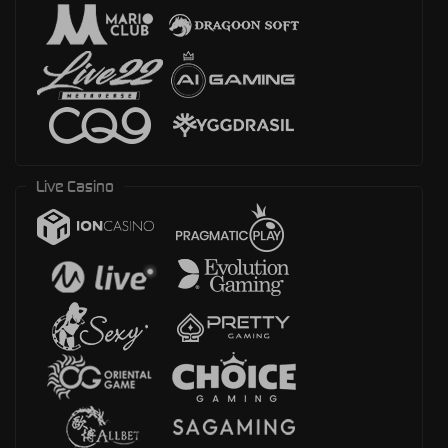
Live Casino