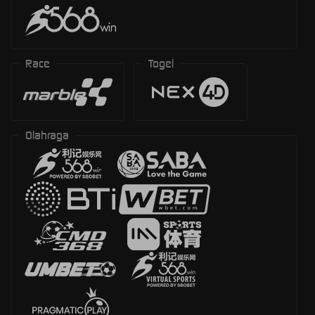
Race
Togel
Olahraga