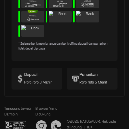
* Selama bank maintenance dan bank offline deposit dan penarikan
tidak dapat diproses
Deposit
Penarikan
Rata-rata 3 Menit
Rata-rata 5 Menit
Tanggung Jawab
Browser Yang
Bermain
Didukung
©2026 RATUGACOR. Hak cipta
dilindungi | 18+